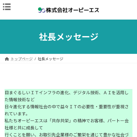
コ
ナ
ン
ビ
テ
ゲ
ン
ー
ツ
シ
へ
ョ
社長メッセージ
ス
ン
キ
に
ッ
移
プ
動
トップページ
社長メッセージ
目まぐるしいＩＴインフラの進化、デジタル技術、ＡＩを活用し
た情報技術など
日々進化する情報社会の中で益々ＩＴの必要性・重要性が重視さ
れています。
私たちオーピーエスは「共存共栄」の精神でお客様、パートー会
社様と共に成長して
行くことを願い、お取引先企業様のご繁栄を通じて豊かな社会づ