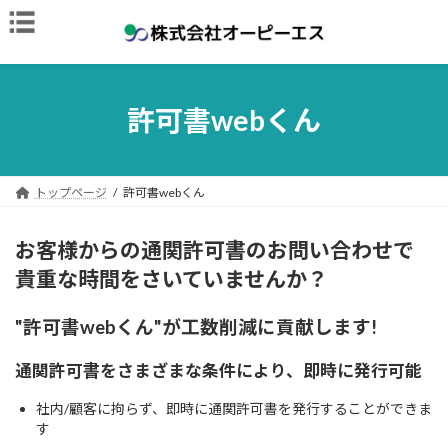
コ
ナ
ン
ビ
テ
ゲ
ン
ー
ツ
シ
へ
ョ
許可書webくん
ス
ン
キ
に
ッ
移
プ
動
トップページ
許可書webくん
お客様からの通関許可書のお問い合わせで
貴重な時間をさいていませんか？
"許可書webくん"が工数削減に貢献します!
通関許可書をさまざまな条件により、即時に発行可能
社内/顧客に拘らず、即時に通関許可書を発行することができま
す