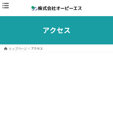
コ
ナ
ン
ビ
テ
ゲ
ン
ー
ツ
シ
へ
ョ
アクセス
ス
ン
キ
に
ッ
移
プ
動
トップページ
アクセス